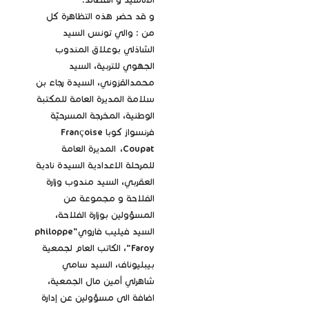
الأناشيد و القصائد.
و قد حضر هذه التظاهرة كل
من : والي تونس السيد
الشاذلي بوعلاق المندوب
الجهوي للتربية، السيد
محمدالقزوني، السيدة رجاء بن
سلامة المديرة العامة للمكتبة
الوطنية، المخرجة المسرحيّة
فرنسواز كوبا Françoise
Coupat، المديرة العامة
للمرحلة الاعدادية السيدة نادية
العقربي، السيد مندوب وزارة
الفلاحة و مجموعة من
المسؤولين بوزارة الفلاحة،
السيد فيليب فاروي"philoppe
Faroy"، الكاتب العام لجمعية
بيبليوناف، السيد سامي
شاهرلي أمين مال الجمعية،
اضافة الى مسؤولين عن إدارة