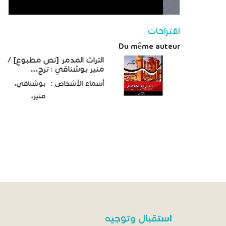
اقتراحات
Du même auteur
التراث المدمر [نص مطبوع] /
منير بوشناقي ؛ ترج...
أسماء الأشخاص :
بوشناقي،
منير،
استقبال وتوجيه