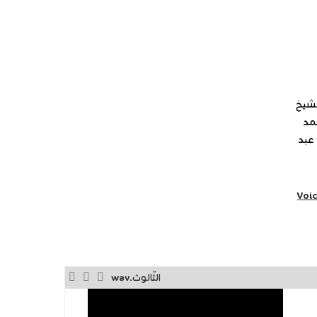
جديدة)
لشيخ
حمد
عبد
، عبد الرزاق، Voice
الثّالوث.wav