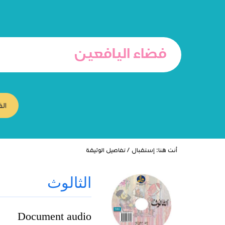
انتقل
انتقال
الانتقال
إلى
إلى
إلى
البحث
القائمة
المحتوى
الف
أنت هنا:
إستقبال
/
تفاصيل الوثيقة
الثالوث
Document audio