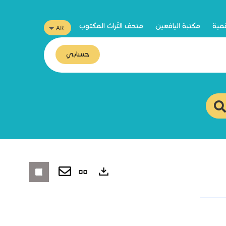
قمية
مكتبة اليافعين
متحف التّراث المكتوب
حسابي
رابط
ثابت
صادرات
(نافذة