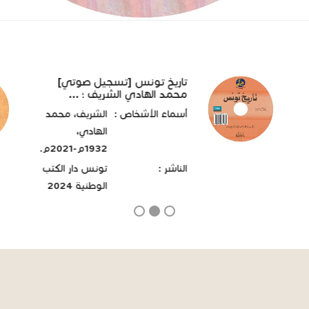
تاريخ تونس [تسجيل صوتي]
محمد الهادي الشريف ؛ ...
أسماء الأشخاص :
الشريف، محمد
الهادي،
1932م-2021م.
الناشر :
تونس دار الكتب
الوطنية 2024