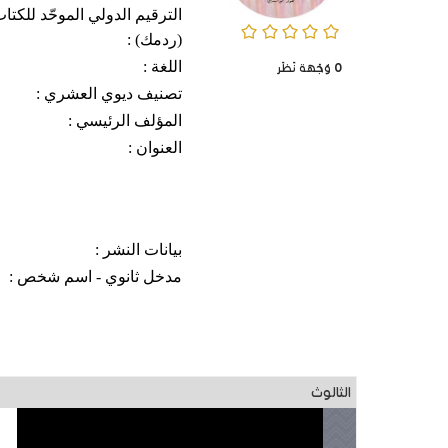
الترقيم الدولي الموحّد للكتا
0/5
(ردمك) :
اللغة :
0
وُجْهَة نَظَر
تصنيف ديوي العشري :
المؤلف الرئيسي :
العنوان :
بيانات النشر :
مدخل ثانوي - اسم شخص :
الثالوث