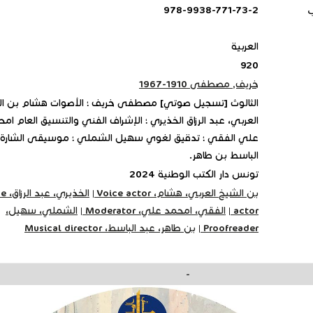
ب
978-9938-771-73-2
العربية
920
خريف, مصطفى 1910-1967
الثالوث [تسجيل صوتي] مصطفى خريف ؛ الأصوات هشام بن ا
العربي، عبد الرزاق الخذيري ؛ الإشراف الفني والتنسيق العام ام
علي الفقي ؛ تدقيق لغوي سهيل الشملي ؛ موسيقى الشارة 
الباسط بن طاهر.
تونس دار الكتب الوطنية 2024
بن الشيخ العربي، هشام، Voice actor
|
الخذيري
actor
|
الفقي، امحمد علي، Moderator
|
الشملي، سهيل،
Proofreader
|
بن طاهر، عبد الباسط، Musical director
-