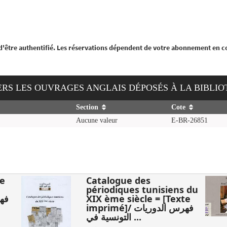
 d'être authentifié. Les réservations dépendent de votre abonnement en c
AVERS LES OUVRAGES ANGLAIS DÉPOSÉS À LA BIBLI
Section
Cote
Aucune valeur
E-BR-26851
se
Catalogue des
périodiques tunisiens du
XIX ème siècle = [Texte
imprimé]/ فهرس الدوريات
التونسية في ...