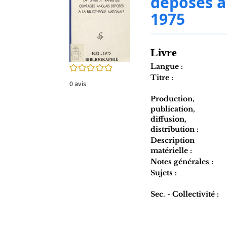
déposés à
twitter
fenêtre)
1975
(Nouvelle
fenêtre)
Livre
Langue :
0/5
Titre :
0
avis
Production,
publication,
diffusion,
distribution :
Description
matérielle :
Notes générales :
Sujets :
Sec. - Collectivité :