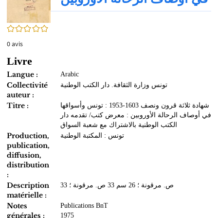
0/5
0
avis
Livre
Langue :
Arabic
Collectivité
تونس وزارة الثقافة. دار الكتب الوطنية
auteur :
Titre :
شهادة ثلاثة قرون ونصف 1603-1953 : تونس وأسواقها
في أوصاف الرحالة الأوروبين : معرض كتب/ تقدمه دار
الكتب الوطنية بالاشتراك مع شعبة السواق
Production,
تونس : المكتبة الوطنية
publication,
diffusion,
distribution
:
Description
33 ص. مرقونة ؛ 26 سم 33 ص. مرقونة ؛
matérielle :
Notes
Publications BnT
générales :
1975