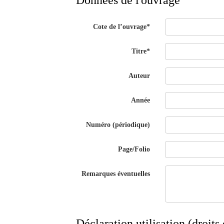
Données de l'ouvrage
Cote de l’ouvrage*
Titre*
Auteur
Année
Numéro (périodique)
Page/Folio
Remarques éventuelles
Déclaration utilisation (droits 