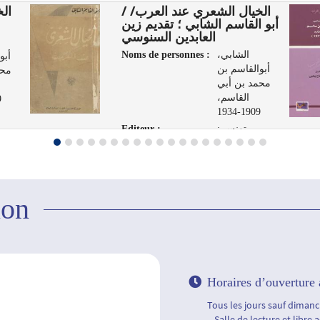
الخيال الشعري عند العرب/ /
 /
أبو القاسم الشابي ؛ تقديم زين
العابدين السنوسي
Noms de personnes :
الشابي،
أبو
أبوالقاسم بن
محم
محمد بن أبي
القاسم،
4
1909-1934
Editeur :
تونس :
الشركة
العر
التونسية
لفنون الرسم،
1961
ion
Horaires d’ouverture 
Tous les jours sauf dimanch
– Salle de lecture et libre 