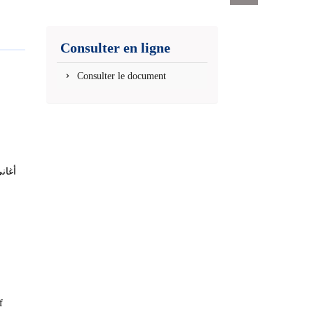
Exports
permanent
(Nouvelle
Consulter en ligne
fenêtre)
Consulter le document
أغان
f