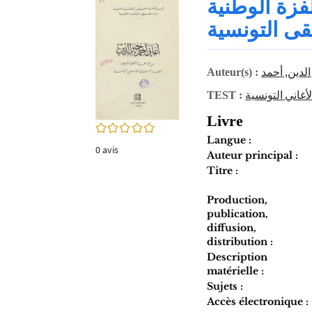
لفزة الوطنية
twitter
fenêtre)
(Nouvelle
قى التونسية
fenêtre)
الدين, أحمد
Auteur(s) :
لأغاني التونسية
TEST :
Livre
0/5
Langue :
0
avis
Auteur principal :
Titre :
Production,
publication,
diffusion,
distribution :
Description
matérielle :
Sujets :
Accès électronique :