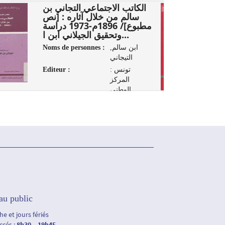
1
الكاتب الاجتماعي التجاني بن
سالم من خلال آثاره : [نص
مطبوع]/ 1896م-1973 دراسة
وتحقيق الجيلاني ابن ا...
Noms de personnes :
ابن سالم,
التيجاني
Editeur :
تونس :
المركز
الوطني
للإتصال
الثقافي، 2008
au public
e et jours fériés
accés :
8h30 – 19h45