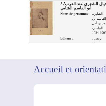
الخيال الشعري عند العرب/
الشعاع/ /
أبو القاسم الشابي
s :
خريف,
Noms de personnes :
الشابي،
مصطفى
القاسم بن
1910-1967
د بن أبي
تونس :
القاسم،
مطبعة المنار،
1909-193
1948
Editeur :
تونس :
مطبعة
ب، 1929
Accueil et orientat