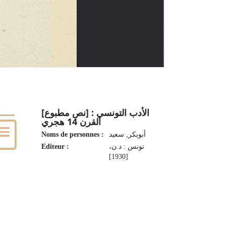
الأدب التونسي : [نص مطبوع]
القرن 14 هجري
Noms de personnes :
أبوبكر, سعيد
Editeur :
تونس : د.ن،
[1930]