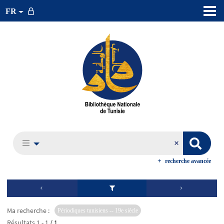
FR
recherche avancée
Ma recherche :
Périodiques tunisiens -- 19e siècle
Résultats
1
-
1
/ 1