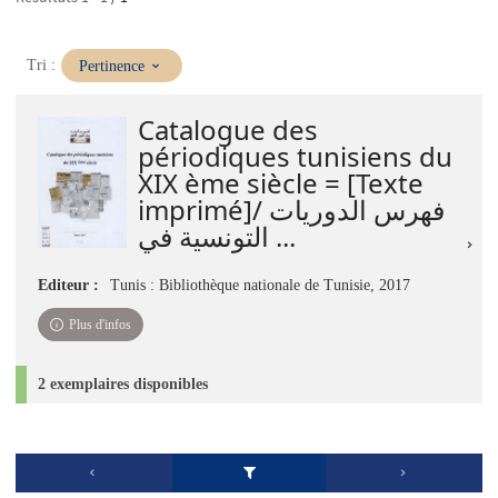
(Mise
Tri :
Pertinence
à
jour
Catalogue des
immédiate)
périodiques tunisiens du
XIX ème siècle = [Texte
imprimé]/ فهرس الدوريات
التونسية في ...
Editeur :
Tunis : Bibliothèque nationale de Tunisie, 2017
Plus d'infos
2 exemplaires disponibles