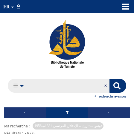
FR
recherche avancée
Ma recherche :
تونس -- تاريخ -- الإحتلال الفرنسي 1881م-1956
Résultats
1
-
6
/ 6