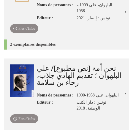
Noms de personnes :
،البلهوان، علي 1909-
1958
Editeur :
تونس‏ : ‏إبصار‏، ‏2021
Plus d'infos
2 exemplaires disponibles
نحن أمة [نص مطبوع]/ علي
البلهوان ؛ تقديم الهادي جلاب،
رجاء بن سلامة
Noms de personnes :
البلهوان, علي‏ 1990-1958
Editeur :
تونس : دار الكتب
الوطنية، 2018
Plus d'infos