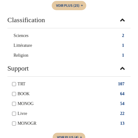
VOIR PLUS
(25)
Classification
Sciences
2
Littérature
1
Religion
1
Support
TRT
107
BOOK
64
MONOG
54
Livre
22
MONOGR
13
VOIR PLUS
(4)