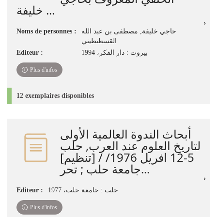
خليفة ...
Noms de personnes :
حاجي خليفة, مصطفى بن عبد الله
القسطنطيني
Editeur :
بيروت : دار الفكر، 1994
Plus d'infos
12 exemplaires disponibles
أبحاث الندوة العالمية الأولى
لتاريخ العلوم عند العرب, حلب
5-12 افريل 1976/ / [تنظيم]
جامعة حلب ; تحر...
Editeur :
حلب : جامعة حلب، 1977
Plus d'infos