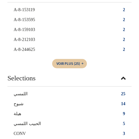
A-8-153119
2
A-8-153595
2
A-8-159103
2
A-8-212103
2
A-8-244625
2
VOIR PLUS
(25)
Selections
اللمسي
25
شبوح
14
هيلة
9
الحبيب اللمسي
5
CONV
3