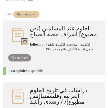
(Mise
Tri :
Pertinence
à
jour
العلوم عند المسلمين [نص
immédiate)
مطبوع] اشراف حصة الصباح
Editeur :
الكويت : مؤسسة الكويت للتقدم
العلمي.إدارة التأليف والترجمة, 1990
Plus d'infos
1 exemplaire disponible
دراسات في تاريخ العلوم
العربية وفلسفتها[نص
مطبوع]/ / رشدي راشد