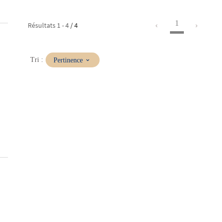
1
Résultats
1
-
4
/ 4
(Mise
Tri :
Pertinence
à
jour
immédiate)