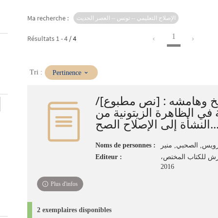
Ma recherche :
الإصلاح التعليمي -- تونس -- العصر الحديث
1
Résultats
1
-
4
/ 4
(Mise
Tri :
Pertinence
à
jour
تاريخ وهامشه : [نص مطبوع
immédiate)
 في الظاهرة الزيتونية من
النشأة إلى الإصلاح الصح
Noms de personnes :
ويس, الصحبي, منير
Editeur :
رش للكتاب المختص‏
Plus d'infos
2 exemplaires disponibles