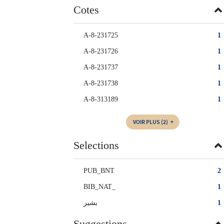
Cotes
A-8-231725
1
A-8-231726
1
A-8-231737
1
A-8-231738
1
A-8-313189
1
VOIR PLUS
(2)
Selections
PUB_BNT
2
BIB_NAT_
1
بشير
1
Suggestions