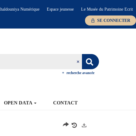
haldouniya Numérique
Espace jeunesse
Le Musée du Patrimoine Ecrit
SE CONNECTER
recherche avancée
OPEN DATA
CONTACT
Exports