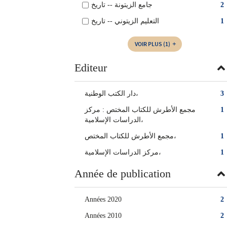
جامع الزيتونة -- تاريخ
2
التعليم الزيتوني‏ -- ‏تاريخ
1
VOIR PLUS
(1)
Editeur
دار الكتب الوطنية،
3
مجمع الأطرش للكتاب المختص‏ : ‏مركز
1
الدراسات الإسلامية‏،
مجمع الأطرش للكتاب المختص‏،
1
‏مركز الدراسات الإسلامية‏،
1
Année de publication
Années 2020
2
Années 2010
2