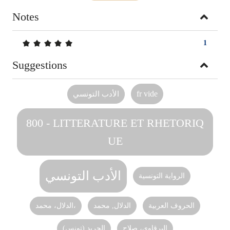
Notes
5/5
1
Suggestions
fr vide
الأدب التونسي‏
800 - LITTERATURE ET RHETORIQ
UE
الأدب التونسي
الرواية التونسية
الحروف العربية
الدلال, محمد
الدلال، محمد،
البرقاوي، صلاح
الجريد (تونس)