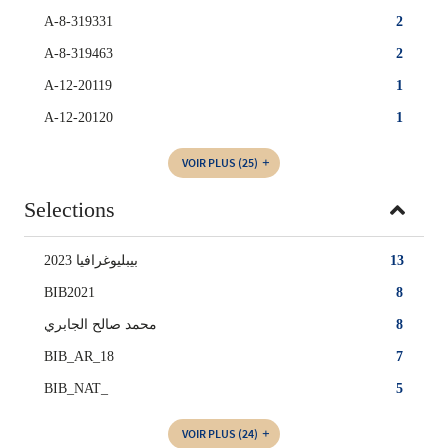
A-8-319331
2
A-8-319463
2
A-12-20119
1
A-12-20120
1
VOIR PLUS
(25)
Selections
بيبليوغرافيا 2023
13
BIB2021
8
محمد صالح الجابري
8
BIB_AR_18
7
BIB_NAT_
5
VOIR PLUS
(24)