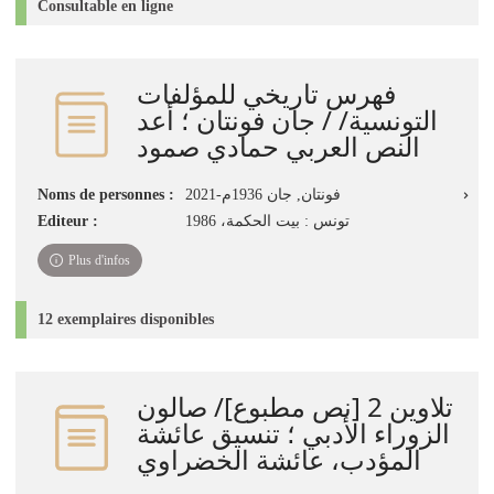
Consultable en ligne
فهرس تاريخي للمؤلفات
التونسية/ / جان فونتان ؛ أعد
النص العربي حمادي صمود
Noms de personnes :
فونتان, جان 1936م-2021
Editeur :
تونس : بيت الحكمة، 1986
Plus d'infos
12 exemplaires disponibles
تلاوين 2‏ ‏[نص مطبوع]‏/ ‏صالون
الزوراء الأدبي‏ ؛ ‏تنسيق عائشة
المؤدب، عائشة الخضراوي