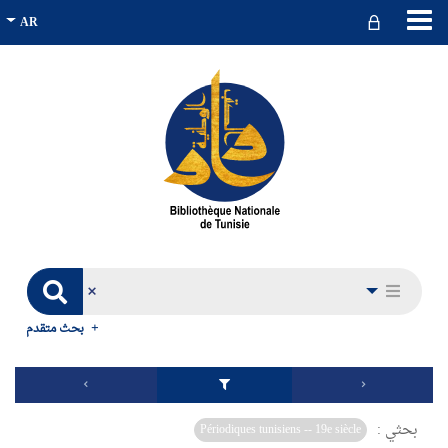
بحث متقدم
بحثي :
Périodiques tunisiens -- 19e siècle