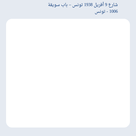
شارع 9 أفريل 1938 تونس – باب سويقة
1006 - تونس