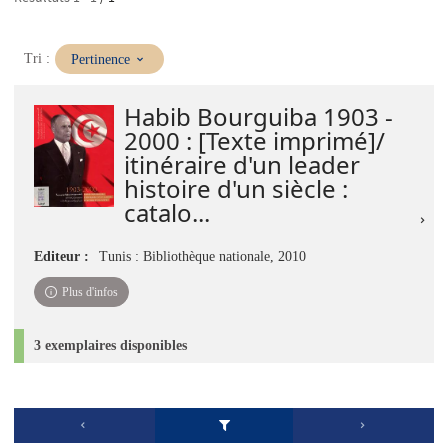
(Mise
Tri :
Pertinence
à
jour
Habib Bourguiba 1903 -
immédiate)
2000 : [Texte imprimé]/
itinéraire d'un leader
histoire d'un siècle :
catalo...
Editeur :
Tunis : Bibliothèque nationale, 2010
Plus d'infos
3 exemplaires disponibles