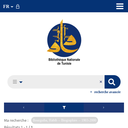
FR
recherche avancée
Ma recherche :
Bourguiba, Habib -- Biographies -- 1903-2000
Résultats
1
-
1
/ 1