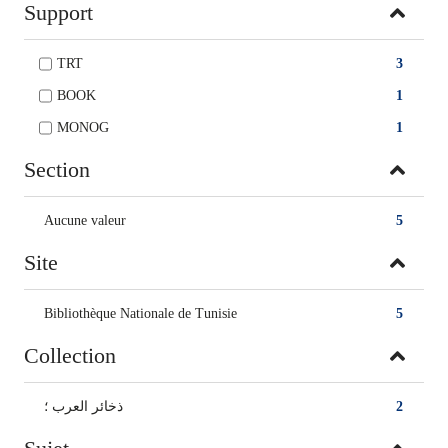
Support
TRT
3
BOOK
1
MONOG
1
Section
Aucune valeur
5
Site
Bibliothèque Nationale de Tunisie
5
Collection
ذخائر العرب ؛
2