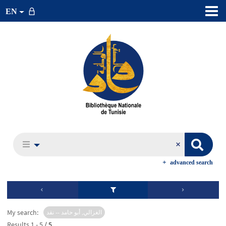
EN
advanced search
My search:
الغزالي, أبو حامد -- نقد
Results
1
-
5
/ 5