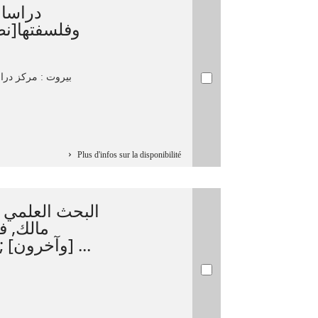
دراسات
وفلسفتها[ن
بيروت : مركز درا،
Plus d'infos sur la disponibilité
البحث العلمي ف
مالك...
[وآخرون] ; أشرفت على إخراجه هيئة ...