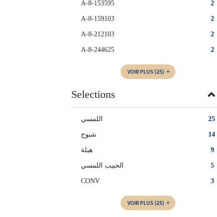
A-8-153595
2
A-8-159103
2
A-8-212103
2
A-8-244625
2
VOIR PLUS
(25)
Selections
اللمسي
25
شبوح
14
هيلة
9
الحبيب اللمسي
5
CONV
3
VOIR PLUS
(25)