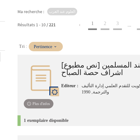
Ma recherche :
العلوم عند العرب
1
2
3
Résultats
1
-
10
/ 221
...
(Mise
Tri :
Pertinence
à
jour
عند المسلمين [نص مطبوع
immédiate)
اشراف حصة الصباح
Editeur :
يت للتقدم العلمي.إدارة التأليف
والترجمة, 1990
Plus d'infos
1 exemplaire disponible