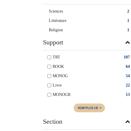
Sciences
2
Littérature
1
Religion
1
Support
TRT
107
BOOK
64
MONOG
54
Livre
22
MONOGR
13
VOIR PLUS
(4)
Section