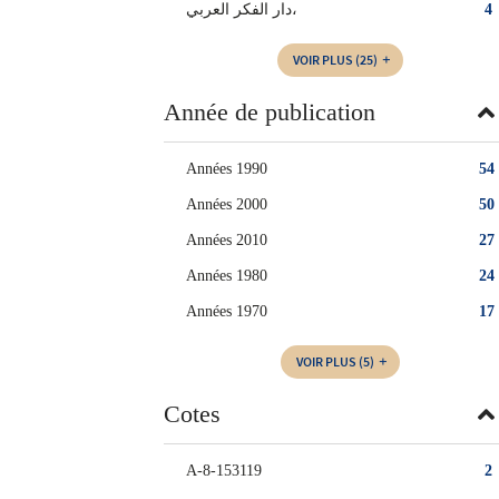
دار الفكر العربي،
4
VOIR PLUS
(25)
Année de publication
Années 1990
54
Années 2000
50
Années 2010
27
Années 1980
24
Années 1970
17
VOIR PLUS
(5)
Cotes
A-8-153119
2