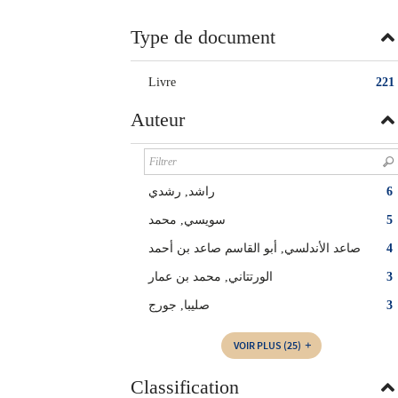
twitter
fenêtre)
(Nouvelle
Type de document
fenêtre)
Livre
221
Auteur
راشد, رشدي‏
6
سويسي, محمد
5
صاعد الأندلسي, أبو القاسم صاعد بن أحمد
4
الورتتاني, محمد بن عمار
3
صليبا, جورج
3
VOIR PLUS
(25)
Classification