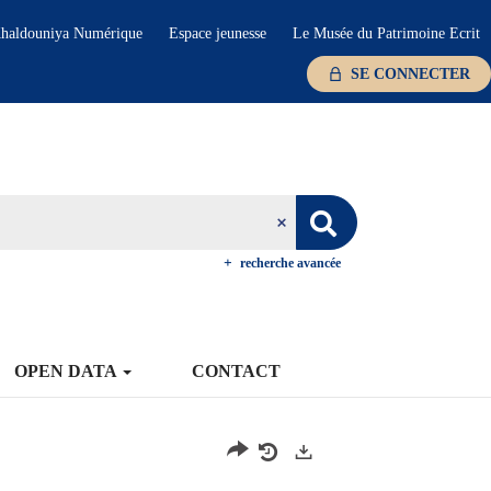
haldouniya Numérique
Espace jeunesse
Le Musée du Patrimoine Ecrit
SE CONNECTER
recherche avancée
OPEN DATA
CONTACT
Exports