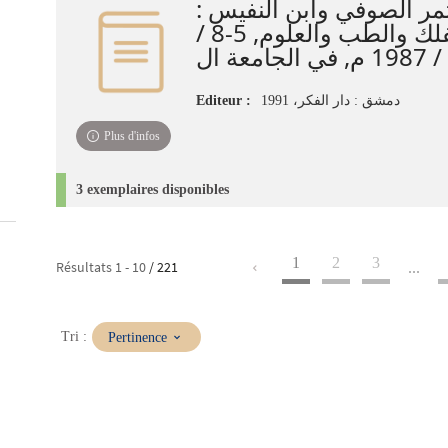
تمر الصوفي وابن النفيس
15 بحثا في الفلك والطب والعلوم, 5-8 /
Editeur :
دمشق : دار الفكر، 1991
Plus d'infos
3 exemplaires disponibles
1
2
3
Résultats
1
-
10
/ 221
...
(Mise
Tri :
Pertinence
à
jour
immédiate)