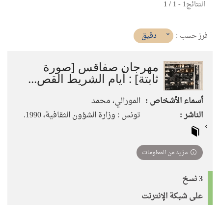
النتائج
1
-
1
/ 1
(imediat
دقيق
فرز حسب :
تأثير)
مهرجان صفاقس [صورة
ثابتة] : أيام الشريط القص...
أسماء الأشخاص :
المورالي، محمد
الناشر :
تونس : وزارة الشؤون الثقافية، 1990.
مزيد من المعلومات
3 نسخ
على شبكة الإنترنت