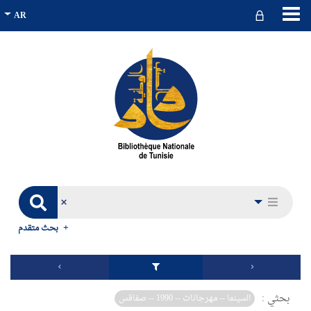
بحث متقدم
بحثي :
السينما -- مهرجانات -- 1990 -- صفاقس