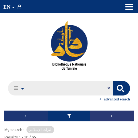
EN
advanced search
My search:
التراث الإسلامي
Results
1
-
10
/ 65