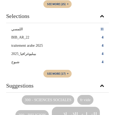
SEE MORE
(25)
Selections
اللمسي
11
BIB_AR_22
4
traitement arabe 2025
4
بيبليوغرافيا_2025
4
شبوح
4
SEE MORE
(17)
Suggestions
300 - SCIENCES SOCIALES
fr vide
التراث الإسلامي
200 - RELIGION