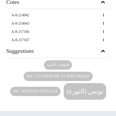
Cotes
A-8-214942
1
A-8-214943
1
A-8-217166
1
A-8-217167
1
Suggestions
المقالات الأدبية
800 - LITTERATURE ET RHETORIQUE
تونس (الثورة)
300 - SCIENCES SOCIALES