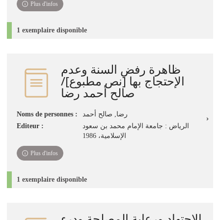
Plus d'infos
1 exemplaire disponible
ظاهرة رفض السنة وعدم
الإحتجاج بها‏ ‏[نص مطبوع]‏/
‏صالح أحمد رضا
رضا‏, ‏صالح أحمد‏
Noms de personnes :
الرياض‏ : ‏جامعة الإمام محمد بن سعود
Editeur :
الإسلامية‏، ‏1986
Plus d'infos
1 exemplaire disponible
الإجتهاد ورعاية المصلحة ودرء