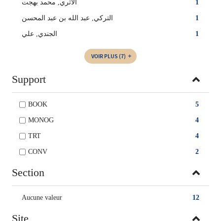
1
الأثري, محمد بهجت
1
التركي, عبد الله بن عبد المحسن
1
الجندي, علي
VOIR PLUS
(7)
Support
BOOK
5
MONOG
4
TRT
4
CONV
2
Section
Aucune valeur
12
Site