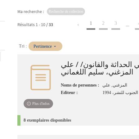
Ma recherche :
Recherche de collection
1
2
3
Résultats
1
-
10
/ 33
...
(Mise
Tri :
Pertinence
à
jour
 الحداثة والقانون/ / علي
immédiate)
المزغني، سليم اللغماني
Noms de personnes :
المزغني, علي
Editeur :
لجنوب للنشر، 1994
Plus d'infos
8 exemplaires disponibles