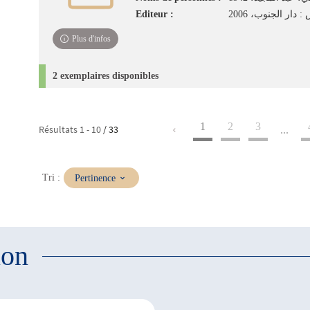
Editeur :
 دار الجنوب، 2006
Plus d'infos
2 exemplaires disponibles
1
2
3
Résultats
1
-
10
/ 33
...
(Mise
Tri :
Pertinence
à
jour
immédiate)
ion