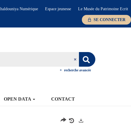
haldouniya Numérique
Espace jeunesse
Le Musée du Patrimoine Ecrit
SE CONNECTER
recherche avancée
OPEN DATA
CONTACT
Exports