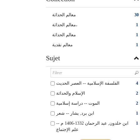
معالم الحداثة
30
معالم الحداثة،
1
معالم الحداثة‏
1
معالم نقدية
1
Sujet
الفلسفة الإسلامية -- العصر الحديث
4
الإسلام والحداثة
2
الموت -- دراسة إسلامية
2
ابن برد, يشار -- شعر
1
ابن خلدون, عبد الرحمان 1332-1406 م --
1
علم الإجتماع