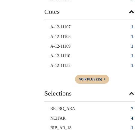
Cotes
A-12-11107
1
A-12-11108
1
A-12-11109
1
A-12-11110
1
A-12-11132
1
VOIR PLUS
(25)
Selections
RETRO_ARA
7
NEIFAR
4
BIB_AR_18
1