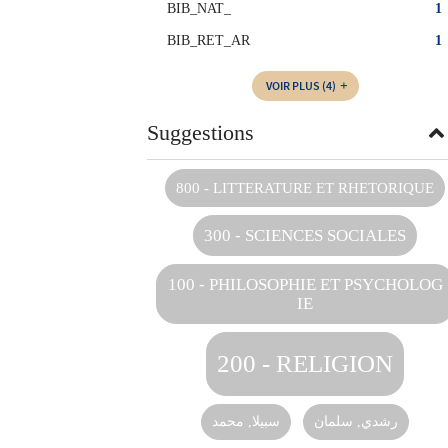
BIB_NAT_
1
BIB_RET_AR
1
VOIR PLUS
(4)
Suggestions
800 - LITTERATURE ET RHETORIQUE
300 - SCIENCES SOCIALES
100 - PHILOSOPHIE ET PSYCHOLOG
IE
200 - RELIGION
رشدي‏, ‏سلمان‏
سبيلا, محمد‏‏