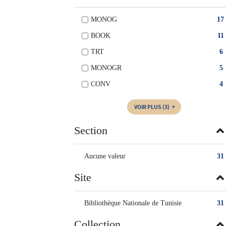
MONOG
17
BOOK
11
TRT
6
MONOGR
5
CONV
4
VOIR PLUS
(3)
Section
Aucune valeur
31
Site
Bibliothèque Nationale de Tunisie
31
Collection