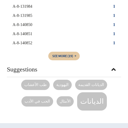
A-8-131984
1
A-8-131985
1
A-8-140850
1
A-8-140851
1
A-8-140852
1
SEE MORE
(19)
Suggestions
الديانات القديمة
اليهودية
طب الأعشاب
الديانات
الأمثال
الحب في الأدب