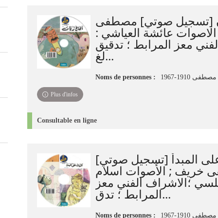
ان [تسجيل صوتي] مصطفى
؛ الاصوات عائشة العياشي
فني معز المرابط ؛ تدقيق
لغ...
Noms de personnes :
فى 1910-1967
Plus d'infos
Consultable en ligne
 على المبدأ [تسجيل صوتي
خريف ; الأصوات اسلام
لسي ؛الاشراف الفني معز
المرابط ؛ تدق...
Noms de personnes :
فى 1910-1967