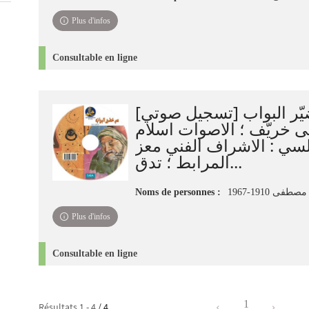
Plus d'infos
Consultable en ligne
يّر البواب [تسجيل صوتي
خريّف ؛ الاصوات اسلام
لسي : الاشراف الفني معز
المرابط ؛ تدق...
Noms de personnes :
فى 1910-1967
Plus d'infos
Consultable en ligne
1
Résultats
1
-
4
/ 4