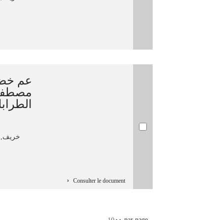
عم خض]
مصطفى 
الطراب
خريف, مصط
Consulter le document
par page