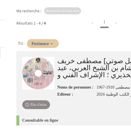
Ma recherche :
Recherche sur kids num
1
Résultats
1
-
4
/ 4
(Mise
Tri :
Pertinence
à
jour
جيل صوتي] مصطفى خريف
immédiate)
ام بن الشيخ العربي، عبد
Noms de personnes :
فى 1910-1967
Editeur :
لكتب الوطنية 2024
Plus d'infos
Consultable en ligne