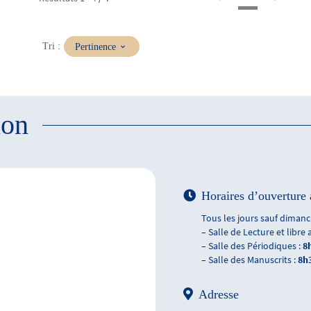
(Mise
Tri :
Pertinence
à
jour
immédiate)
ion
Horaires d’ouverture 
Tous les jours sauf dimanch
– Salle de Lecture et libre 
– Salle des Périodiques :
8
– Salle des Manuscrits :
8h
Adresse