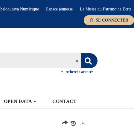
haldouniya Numérique
Espace jeunesse
Le Musée du Patrimoine Ecrit
SE CONNECTER
recherche avancée
OPEN DATA
CONTACT
Exports