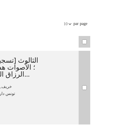
par page
10
الثالوث [تس
؛ الأصوات هش
الرزاق الخذيري ؛ الإشراف الفني و...
خريف, مصط
تونس دار ا