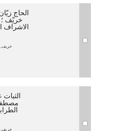
الحاج زيّ
خريّف  :
الاشراف ال
خريف, مصط
الثبات]
مصطفى 
الطراب
خريف, مصط