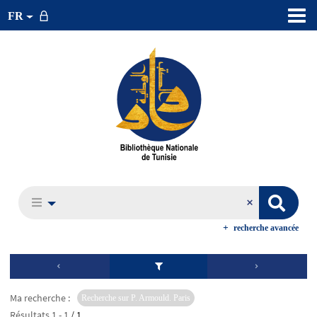
FR
recherche avancée
Ma recherche :
Recherche sur P. Armould. Paris
Résultats
1
-
1
/ 1