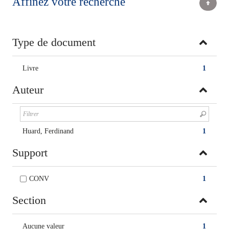
Affinez votre recherche
Type de document
Livre
1
Auteur
Huard, Ferdinand
1
Support
CONV
1
Section
Aucune valeur
1