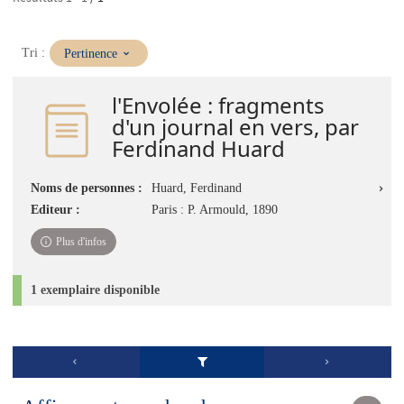
(Mise
Tri :
Pertinence
à
jour
l'Envolée : fragments
immédiate)
d'un journal en vers, par
Ferdinand Huard
Noms de personnes :
Huard, Ferdinand
Editeur :
Paris : P. Armould, 1890
Plus d'infos
1 exemplaire disponible