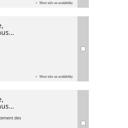
More info on availability
e,
s...
More info on availability
e,
s...
rtement des