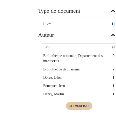
twitter
window)
(New
Type de document
window)
Livre
11
Auteur
Bibliothèque nationale, Département des
9
manuscrits
Bibliothèque de L'arsenal
2
Dorez, Léon
1
Foucquet, Jean
1
Henry, Martin
1
SEE MORE
(5)