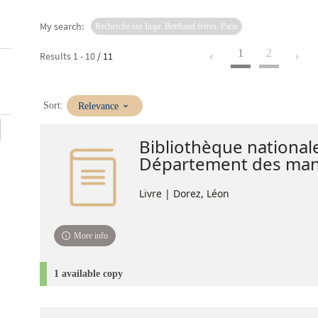
My search:
Recherche sur Impr. Berthaud frères. Paris
1
2
Results
1
-
10
/ 11
(Immediate
Sort:
Relevance
update)
Bibliothèque national
Département des manu
Livre | Dorez, Léon
More info
1 available copy