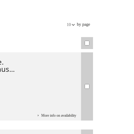
by page
10
e.
s...
More info on availability