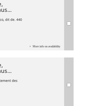
e,
s...
co, dit de. 440
More info on availability
e,
s...
rtement des