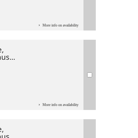
More info on availability
e,
s...
More info on availability
e,
s...