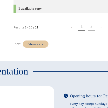
1 available copy
1
2
Results
1
-
10
/ 11
(Immediate
Sort:
Relevance
update)
ntation
Opening hours for Pa
Every day except Sundays 