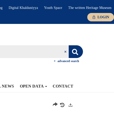
og
Digital Khalduniyya
Youth Space
The written Heritage Museum
LOGIN
advanced search
L NEWS
OPEN DATA
CONTACT
Exports