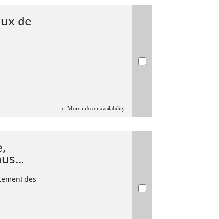
aux de
More info on availability
e,
s...
rtement des