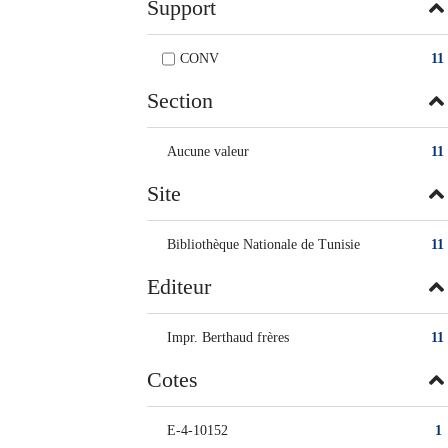
Support
CONV
11
Section
Aucune valeur
11
Site
Bibliothèque Nationale de Tunisie
11
Editeur
Impr. Berthaud frères
11
Cotes
E-4-10152
1