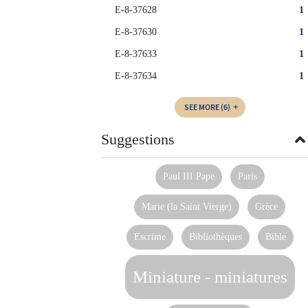
E-8-37628
1
E-8-37630
1
E-8-37633
1
E-8-37634
1
SEE MORE
(6)
Suggestions
Paul III Pape
Paris
Marie (la Saint Vierge)
Grèce
Escrime
Bibliothèques
Bible
Miniature - miniatures