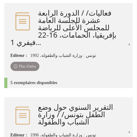
فعاليات/ / الدورة الرابعة
عشرة للجلسة العامة
للمجلس الأعلى للرياضة
بإفريقيا، الحمامات، 16-22
فيفري 1...
Editeur :
تونس : وزارة الشباب والطفولة، 1992
Plus d'infos
5 exemplaires disponibles
التقرير السنوي حول وضع
الطفل بتونس/ / وزارة
الشباب والطفولة
Editeur :
تونس‏ : ‏وزارة الشباب والطفولة‏، ‏1996‏