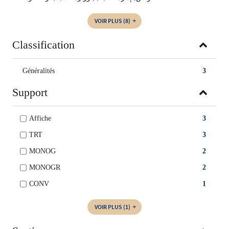
VOIR PLUS
(8)
Classification
Généralités
3
Support
Affiche
3
TRT
3
MONOG
2
MONOGR
2
CONV
1
VOIR PLUS
(1)