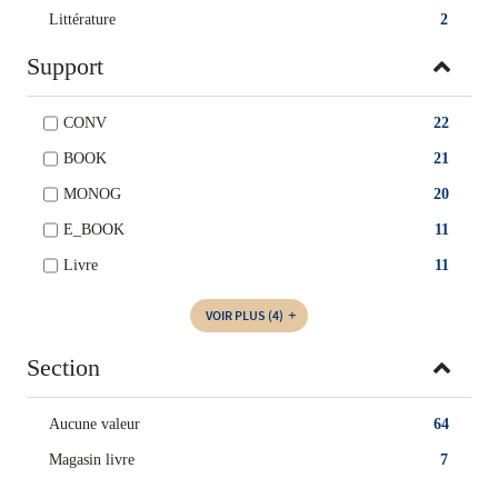
Littérature
2
Support
CONV
22
BOOK
21
MONOG
20
E_BOOK
11
Livre
11
VOIR PLUS
(4)
Section
Aucune valeur
64
Magasin livre
7