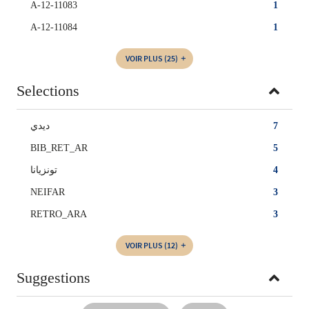
A-12-11083
1
A-12-11084
1
VOIR PLUS
(25)
Selections
ديدي
7
BIB_RET_AR
5
تونزيانا
4
NEIFAR
3
RETRO_ARA
3
VOIR PLUS
(12)
Suggestions