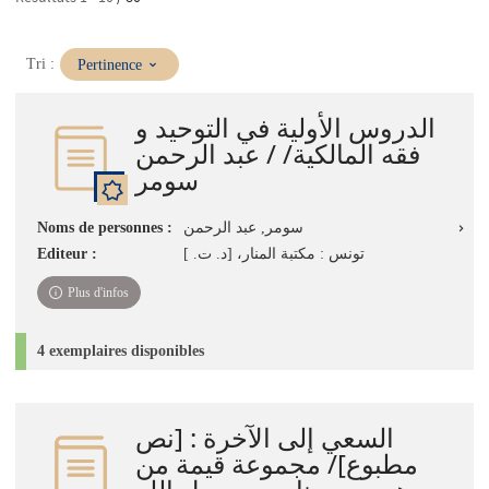
(Mise
Tri :
Pertinence
à
jour
الدروس الأولية في التوحيد و
immédiate)
فقه المالكية/ / عبد الرحمن
سومر
Noms de personnes :
سومر, عبد الرحمن
Editeur :
تونس : مكتبة المنار، [د. ت. ]
Plus d'infos
4 exemplaires disponibles
السعي إلى الآخرة : ‏[نص
مطبوع]‏‏/ ‏مجموعة قيمة من