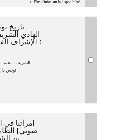
Plus d'infos sur la disponibilité
تاريخ ت
الهادي الشر
؛ الإشراف الف
الشريف، محمد الهادي، 1932م-2021م.
تونس دار ا
إمرأتنا في 
صوتي] الطاه
بن الشيخ العربي، آمنة مخلوف، آ...