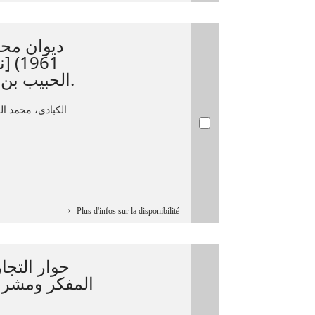
نص 
الحبيب بن فضيلة ؛ تصدير خالد كشير.
الكبادي، محمد العربي، 1880م-1961م.
Plus d'infos sur la disponibilité
حوار الت] :
المفكر ومش /