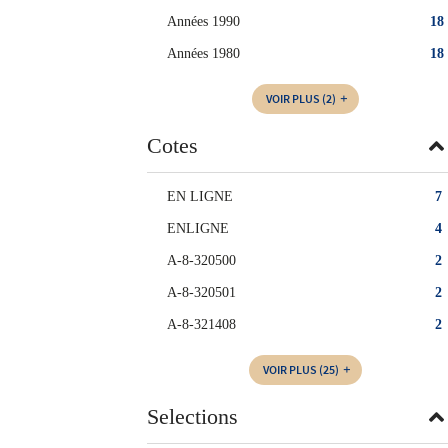
Années 1990
18
Années 1980
18
VOIR PLUS
(2)
Cotes
EN LIGNE
7
ENLIGNE
4
A-8-320500
2
A-8-320501
2
A-8-321408
2
VOIR PLUS
(25)
Selections