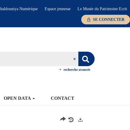
haldouniya Numérique
Espace jeunesse
Le Musée du Patrimoine Ecrit
SE CONNECTER
recherche avancée
OPEN DATA
CONTACT
Exports