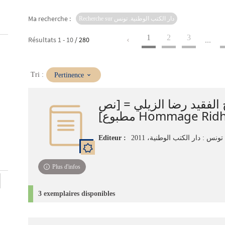
Ma recherche :
Recherche sur دار الكتب الوطنية. تونس
1
2
3
Résultats
1
-
10
/ 280
...
(Mise
Tri :
Pertinence
à
jour
 الفقيد رضا الزيلي = [نص
immédiate)
مطبوع] Hommage Ridh
Editeur :
تونس : دار الكتب الوطنية، 2011
Plus d'infos
3 exemplaires disponibles