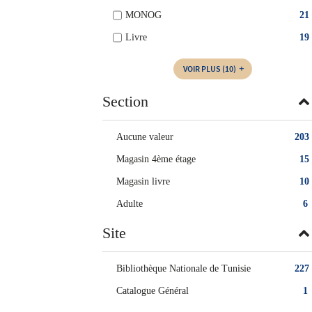
MONOG
21
Livre
19
VOIR PLUS
(10)
Section
Aucune valeur
203
Magasin 4ème étage
15
Magasin livre
10
Adulte
6
Site
Bibliothèque Nationale de Tunisie
227
Catalogue Général
1