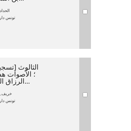
الحداد، ال
تونس دار ا
الثالوث [تس
؛ الأصوات هش
الرزاق الخذيري ؛ الإشراف الفني و...
خريف, مصط
تونس دار ا