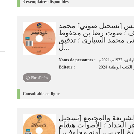
3 exemplaires disponibles
ونس [تسجيل صوتي] محمد
يف ؛ صوت رضا بن محفوظ
ني محمد السياري ؛ تدقيق
ل...
Noms de personnes :
Editeur :
لكتب الوطنية 2024
Plus d'infos
Consultable en ligne
الشريعة والمجتمع [تسجيل
ر الحداد ؛ الأصوات هشام