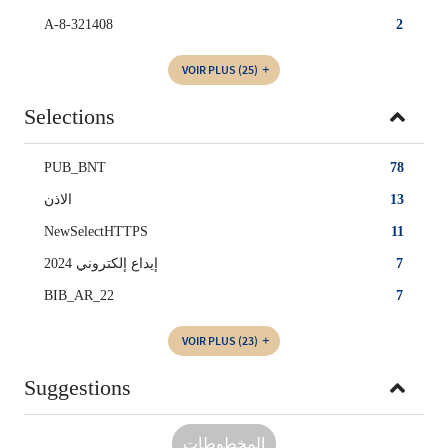
A-8-321408
2
VOIR PLUS
(25)
Selections
PUB_BNT
78
الاذن
13
NewSelectHTTPS
11
2024 إيداع إلكتروني
7
BIB_AR_22
7
VOIR PLUS
(23)
Suggestions
المخطوطات