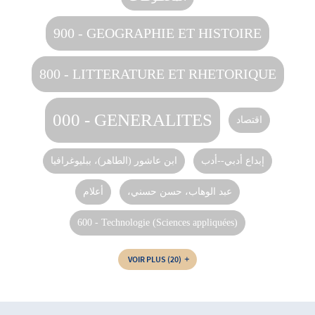
900 - GEOGRAPHIE ET HISTOIRE
800 - LITTERATURE ET RHETORIQUE
000 - GENERALITES
اقتصاد
إبداع أدبي--أدب
ابن عاشور (الطاهر)، ببليوغرافيا
،عبد الوهاب، حسن حسني
أعلام
600 - Technologie (Sciences appliquées)
VOIR PLUS
(20)