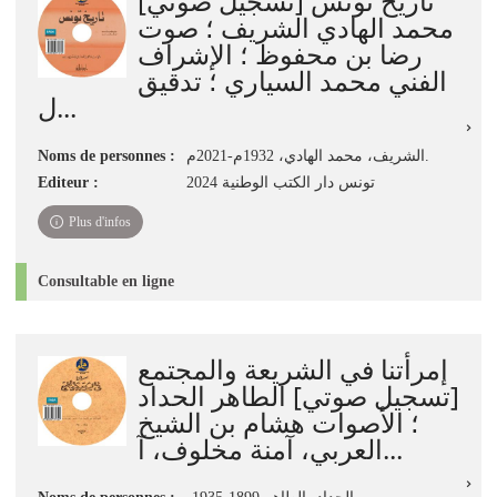
تاريخ تونس [تسجيل صوتي]
محمد الهادي الشريف ؛ صوت
رضا بن محفوظ ؛ الإشراف
الفني محمد السياري ؛ تدقيق
ل...
Noms de personnes :
الشريف، محمد الهادي، 1932م-2021م.
Editeur :
تونس دار الكتب الوطنية 2024
Plus d'infos
Consultable en ligne
إمرأتنا في الشريعة والمجتمع
[تسجيل صوتي] الطاهر الحداد
؛ الأصوات هشام بن الشيخ
العربي، آمنة مخلوف، آ...