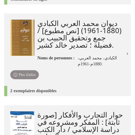
ديوان محمد العربي الكبادي
(1880-1961) [نص مطبوع] /
جمع وتحقيق الحبيب بن
فضيلة ؛ تصدير خالد كشير.
Noms de personnes :
الكبادي، محمد العربي،
1880م-1961م.
Plus d'infos
2 exemplaires disponibles
حوار التجارب والأفكار [صورة
ثابتة] : المفكر ومشروعه في
دراسة الإسلامي / دار الكتب