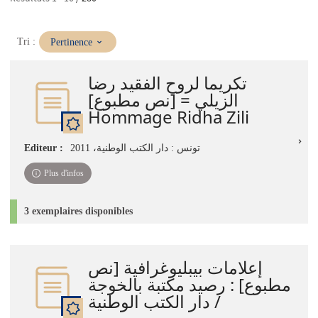
(Mise
Tri :
Pertinence
à
jour
تكريما لروح الفقيد رضا
immédiate)
الزيلي = [نص مطبوع]
Hommage Ridha Zili
Editeur :
تونس : دار الكتب الوطنية، 2011
Plus d'infos
3 exemplaires disponibles
إعلامات بيبليوغرافية [نص
مطبوع] : رصيد مكتبة بالخوجة
/ دار الكتب الوطنية