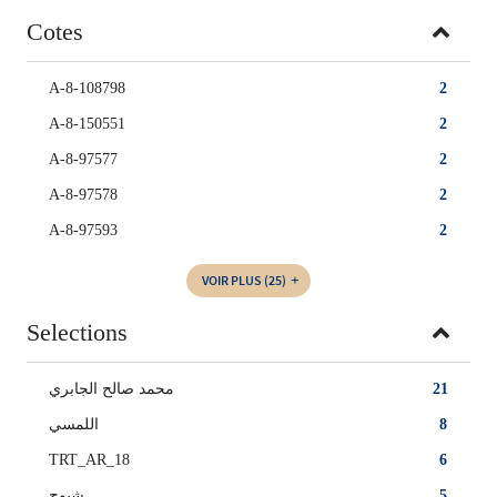
Cotes
A-8-108798
2
A-8-150551
2
A-8-97577
2
A-8-97578
2
A-8-97593
2
VOIR PLUS
(25)
Selections
21
محمد صالح الجابري
8
اللمسي
TRT_AR_18
6
5
شبوح