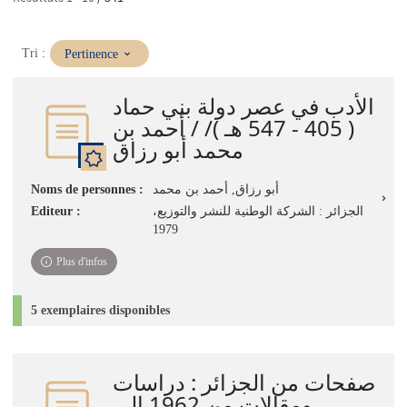
(Mise
Tri :
Pertinence
à
jour
الأدب في عصر دولة بني حماد
immédiate)
( 405 - 547 هـ )/ / أحمد بن
محمد أبو رزاق
أبو رزاق, أحمد بن محمد
Noms de personnes :
الجزائر : الشركة الوطنية للنشر والتوزيع،
Editeur :
1979
Plus d'infos
5 exemplaires disponibles
صفحات من الجزائر : دراسات
ومقالات من 1962 إلى