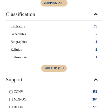
VOIR PLUS
(25)
Classification
Littérature
78
Généralités
5
Biographies
4
Religion
2
Philosophie
1
VOIR PLUS
(1)
Support
CONV
451
MONOG
364
BOOK
279