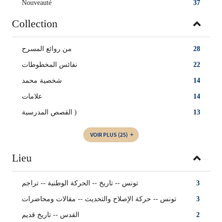
Nouveauté
37
Collection
من روائع المسرح
28
نفائس المخطوطات
22
شخصية محمد
14
علامات
14
القصص المدرسية )
13
VOIR PLUS
(25)
Lieu
تونس -- تاريخ -- الحركة الوطنية -- تراجم
3
تونس -- حركة الإصلاح والتحديث -- مقالات ومحاضرات
3
القدس‏ -- ‏تاريخ قديم‏
2