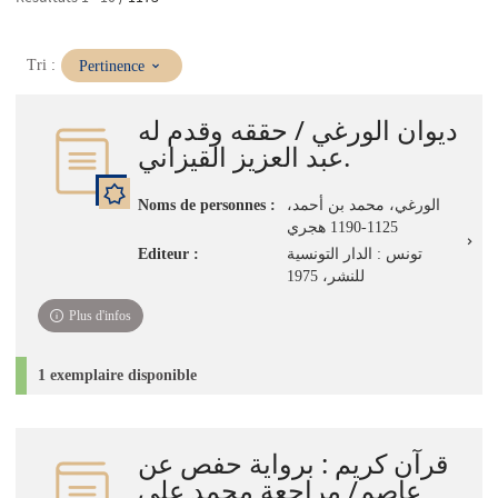
(Mise
Tri :
Pertinence
à
jour
ديوان الورغي / حققه وقدم له
immédiate)
عبد العزيز القيزاني.
Noms de personnes :
الورغي، محمد بن أحمد،
1125-1190 هجري
Editeur :
تونس : الدار التونسية
للنشر، 1975
Plus d'infos
1 exemplaire disponible
قرآن كريم : برواية حفص عن
عاصم/ مراجعة محمد علي