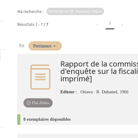
Ma recherche :
Recherche sur [R. Duhamel]. Ottawa
1
Résultats
1
-
7
/ 7
(Mise
Tri :
Pertinence
à
jour
Rapport de la commiss
immédiate)
d'enquête sur la fiscal
imprimé]
Editeur :
Ottawa : R. Duhamel, 1966
Plus d'infos
8 exemplaires disponibles