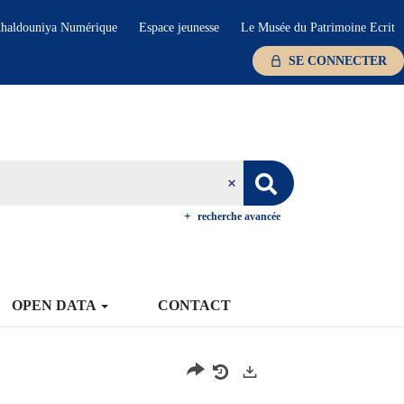
haldouniya Numérique
Espace jeunesse
Le Musée du Patrimoine Ecrit
SE CONNECTER
recherche avancée
OPEN DATA
CONTACT
Exports