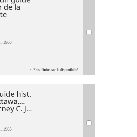
 de la
xte
.
l, 1968
Plus d'infos sur la disponibilité
uide hist.
ttawa,...
ey C. J...
.
l, 1965