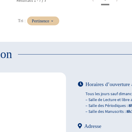
Résultats
1
-
7
/ 7
(Mise
Tri :
Pertinence
à
jour
immédiate)
ion
Horaires d’ouverture 
Tous les jours sauf dimanch
– Salle de Lecture et libre 
– Salle des Périodiques :
8
– Salle des Manuscrits :
8h
Adresse