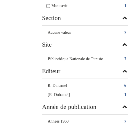
Manuscrit
1
Section
Aucune valeur
7
Site
Bibliothèque Nationale de Tunisie
7
Editeur
R. Duhamel
6
[R. Duhamel]
1
Année de publication
Années 1960
7