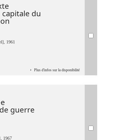
xte
 capitale du
ton
l], 1961
Plus d'infos sur la disponibilité
ée
nde guerre
l, 1967