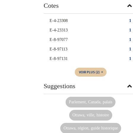
Cotes
E-4-23308
1
E-4-23313
1
E-8-97077
1
E-8-97113
1
E-8-97131
1
VOIR PLUS
(2)
Suggestions
Parlement, Canada, palais
Ottawa, ville, histoire
Ottawa, région, guide historique