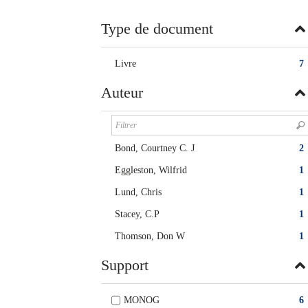
twitter
fenêtre)
(Nouvelle
Type de document
fenêtre)
Livre
7
Auteur
Bond, Courtney C. J
2
Eggleston, Wilfrid
1
Lund, Chris
1
Stacey, C.P
1
Thomson, Don W
1
Support
MONOG
6