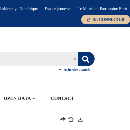
haldouniya Numérique
Espace jeunesse
Le Musée du Patrimoine Ecrit
SE CONNECTER
recherche avancée
OPEN DATA
CONTACT
Exports