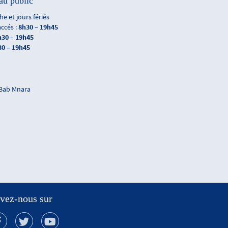
au public
e et jours fériés
accés :
8h30 – 19h45
h30 – 19h45
30 – 19h45
 Bab Mnara
vez-nous sur