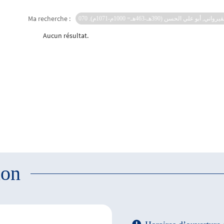
Ma recherche :
بو علي الحسن (390هـ-463هـ= 1000م-1071م). 070
Aucun résultat.
ion