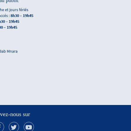
au public
e et jours fériés
accés :
8h30 – 19h45
h30 – 19h45
30 – 19h45
 Bab Mnara
vez-nous sur