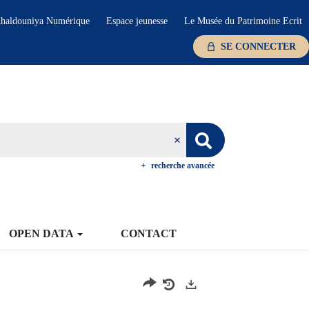
haldouniya Numérique
Espace jeunesse
Le Musée du Patrimoine Ecrit
SE CONNECTER
recherche avancée
OPEN DATA
CONTACT
Exports