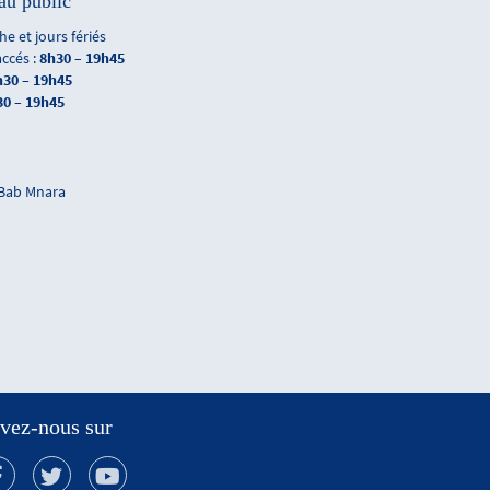
au public
e et jours fériés
accés :
8h30 – 19h45
h30 – 19h45
30 – 19h45
 Bab Mnara
vez-nous sur