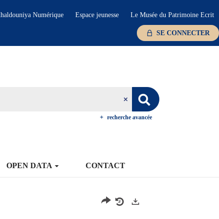
haldouniya Numérique
Espace jeunesse
Le Musée du Patrimoine Ecrit
SE CONNECTER
recherche avancée
OPEN DATA
CONTACT
Exports