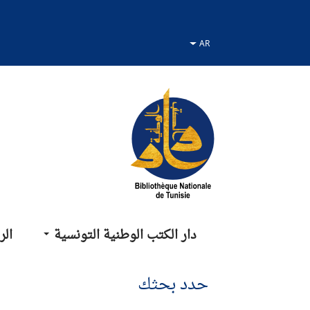
نتقل
نتقال
لانتقال
لى
لى
لى
لقائمة
لبحث
لمحتوى
دار الكتب الوطنية التونسية
الر
حدد بحثك