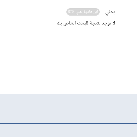
بحثي :
ابن هادية, علي. 070
لا توجد نتيجة للبحث الخاص بك