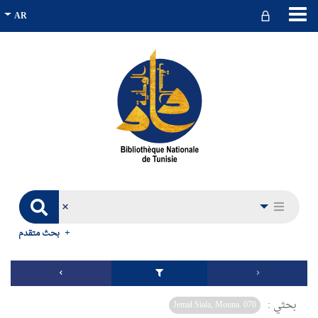
بحث متقدم
بحثي :
Jemal Siala, Mouna. 070