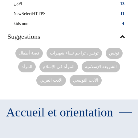
الاذن
13
NewSelectHTTPS
11
kids num
4
Suggestions
تونس
تونس، تراجم نساء شهيرات
قصة أطفال
الشريعة الإسلامية
المرأة في الإسلام
المرأة‏
الأدب التونسي
الأدب العربي‏
Accueil et orientation