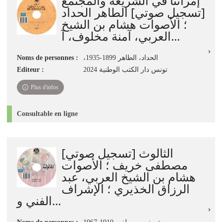
إمرأتنا في الشريعة والمجتمع
[تسجيل صوتي] الطاهر الحداد
؛ الأصوات هشام بن الشيخ
العربي، آمنة مخلوف، آ...
Noms de personnes :
،الحداد، الطاهر 1899-1935
Editeur :
تونس دار الكتب الوطنية 2024
Plus d'infos
Consultable en ligne
الثالوث [تسجيل صوتي]
مصطفى خريف ؛ الأصوات
هشام بن الشيخ العربي، عبد
الرزاق الخذيري ؛ الإشراف
الفني و...