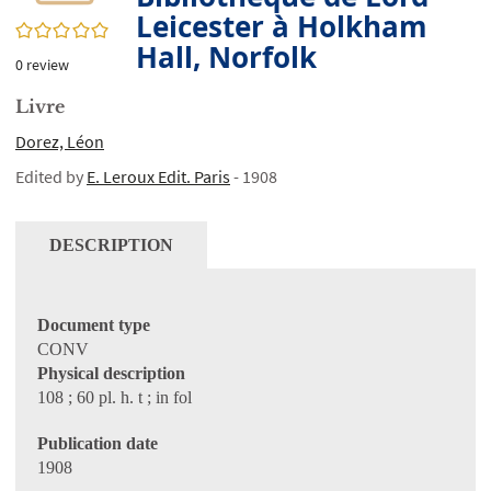
Leicester à Holkham
0/5
Hall, Norfolk
0
review
Livre
Dorez, Léon
Edited by
E. Leroux Edit. Paris
- 1908
DESCRIPTION
Document type
CONV
Physical description
108 ; 60 pl. h. t ; in fol
Publication date
1908