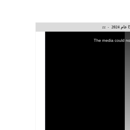
zz
-
This
is
The media could not
a
modal
window.