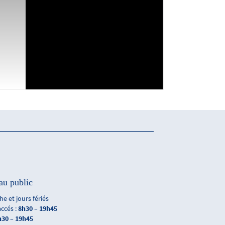
au public
e et jours fériés
accés :
8h30 – 19h45
h30 – 19h45