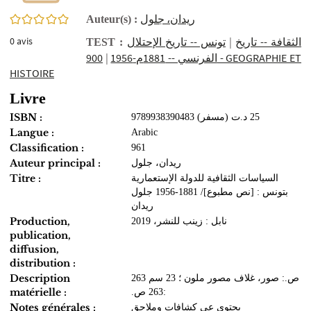
0/5
ريدان، جلول
Auteur(s) :
0
avis
تونس -- تاريخ الإحتلال
|
الثقافة -- تاريخ
TEST :
900 - GEOGRAPHIE ET
|
الفرنسي -- 1881م-1956
HISTOIRE
Livre
ISBN :
Langue :
Arabic
Classification :
961
Auteur principal :
ريدان، جلول
Titre :
السياسات الثقافية للدولة الإستعمارية
بتونس : ‏[نص مطبوع]‏‏‏‏/ ‏1956-1881‏ ‏جلول
ريدان
Production,
نابل : ‏زينب للنشر، ‏2019‏‏
publication,
diffusion,
distribution :
Description
263 ص.‏‏: ‏صور، غلاف مصور ملون ؛ ‏23 سم
matérielle :
263 ص.‏‏:
Notes générales :
يحتوي عى كشافات وملاحق