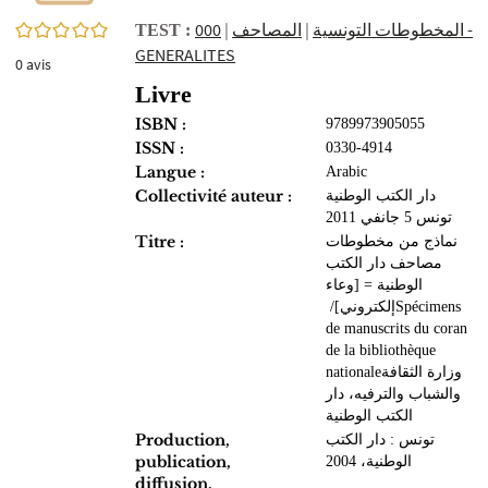
0/5
000 -
|
المصاحف‏
|
المخطوطات‏ التونسية
TEST :
GENERALITES
0
avis
Livre
ISBN :
9789973905055
ISSN :
0330-4914
Langue :
Arabic
Collectivité auteur :
دار الكتب الوطنية
تونس 5 جانفي 2011
Titre :
نماذج من مخطوطات
مصاحف دار الكتب
الوطنية‏ = ‏[وعاء
إلكتروني]‏‏/ ‏Spécimens
de manuscrits du coran
de la bibliothèque
nationale‏ ‏وزارة الثقافة
والشباب والترفيه، دار
الكتب الوطنية
Production,
تونس‏ : ‏دار الكتب
publication,
الوطنية‏‏، ‏2004
diffusion,