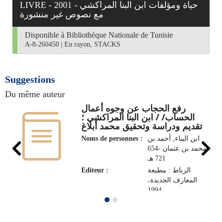
LIVRE - 2001 - حياة ومؤلفات ابن البنا المراكشي
مع نصوص غير منشورة‏
Disponible à Bibliothèque Nationale de Tunisie
A-8-260450
|
En rayon, STACKS
Suggestions
Du même auteur
رفع الحجاب عن وجوه أعمال
الحساب‏/ / ‏ابن البنا المراكشي‏ ؛
‏تقديم ودراسة وتحقيق‏ محمد أبلاغ
Noms de personnes :
ابن البناء‏, ‏أحمد بن
محمد بن عثمان‏ ‏654-
721 هـ‏
Editeur :
الرباط‏ : ‏مطبعة
المعارف الجديدة‏،