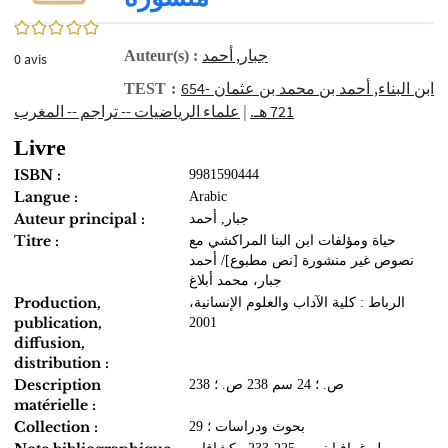
0/5
جبار‏, ‏أحمد‏
Auteur(s) :
0
avis
ابن البناء‏, ‏أحمد بن محمد بن عثمان‏ ‏654-
TEST :
علماء الرياضيات‏ -- ‏تراجم‏ -- ‏المغرب‏
|
721 هـ.‏
Livre
ISBN :
9981590444
Langue :
Arabic
Auteur principal :
جبار‏, ‏أحمد‏
Titre :
حياة ومؤلفات ابن البنا المراكشي مع
نصوص غير منشورة‏ ‏[نص مطبوع]‏/ ‏أحمد
جبار، محمد أبلاغ
Production,
الرباط‏ : ‏كلية الآداب والعلوم الإنسانية‏‏،
publication,
diffusion,
distribution :
Description
238 ص.‏ ؛ ‏24 سم 238 ص.‏ ؛
matérielle :
Collection :
بحوث ودراسات‏ ؛ ‏29