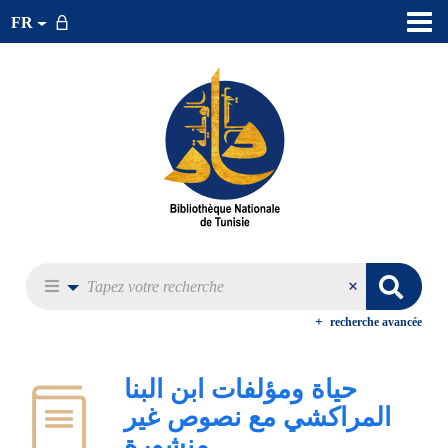
FR
recherche avancée
حياة ومؤلفات ابن البنا
المراكشي مع نصوص غير
منشورة‏