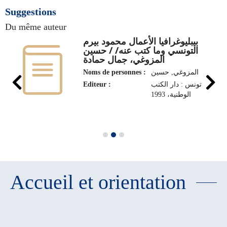
Suggestions
Du même auteur
بيبليوغرافيا الأعمال محمود بيرم
التونسي وما كتب عنه/ / حسين
المزوغي، جمال حمادة
Noms de personnes :
المزوغي‏, ‏حسين‏
Editeur :
تونس : دار الكتب
الوطنية، 1993
Accueil et orientation