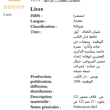
0/5
Livre
0
avis
ISBN :
(مسفر)
Langue :
Arabic
Classification :
928عثم
Titre :
عثمان الكعاك : أول
حافظ لدار الكتب
الوطنية : ومضات عن
حياته وآثاره : نشرة
خاصة بمناسبة الذكرى
العشرين لوفاته/ إعداد
حسين المزوغي، جمال
بن حمادة ؛ إشراف
جمعة شيخة
Production,
تونس : دار الكتب
publication,
الوطنية، 1996
diffusion,
distribution :
Description
122 ص.: غلاف مصور
matérielle :
ملون ؛ 27 سم 122 ص.:
Notes générales :
Publications BnT