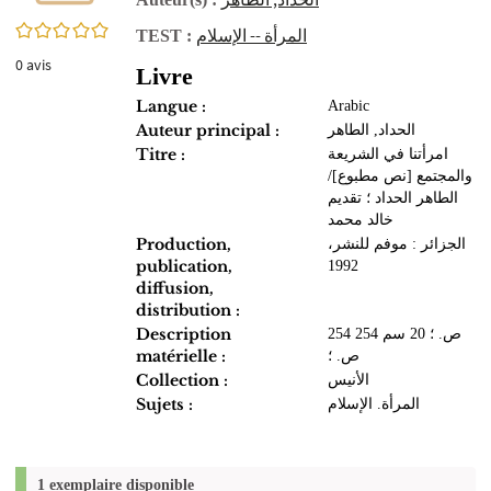
0/5
المرأة -- الإسلام
TEST :
0
avis
Livre
Langue :
Arabic
Auteur principal :
الحداد, الطاهر‏
Titre :
امرأتنا في الشريعة
والمجتمع [نص مطبوع]/
الطاهر الحداد ؛ تقديم
خالد محمد
Production,
الجزائر : موفم للنشر،
publication,
1992
diffusion,
distribution :
Description
254 ص. ؛ 20 سم 254
matérielle :
ص. ؛
Collection :
الأنيس
Sujets :
المرأة. الإسلام
1 exemplaire disponible