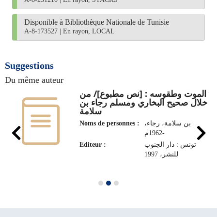
Disponible à Bibliothèque Nationale de Tunisie
A-8-173527
|
En rayon, LOCAL
Suggestions
Du même auteur
الموت وطقوسه : [نص مطبوع]/ من
خلال صحيح البخاري ومسلم رجاء بن
سلامة
Noms de personnes :
بن سلامة، رجاء،
1962م-
Editeur :
تونس : دار الجنوب
للنشر، 1997