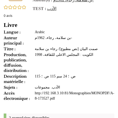
0/5
الأدب
TEST :
0
avis
Livre
Langue :
Arabic
Auteur
بن سلامة، رجاء، 1962م-
principal :
Titre :
صمت البيان [نص مطبوع]/ رجاء بن سلامة
Production,
الكويت : المجلس الاعلى للثقافة، 1998
publication,
diffusion,
distribution :
Description
115 ص. ؛ 24 سم 115 ص. ؛
matérielle :
Sujets :
الأدب. مجموعات
Accès
http://192.168.3.10:81/Monographies/MONOPDF/A-
électronique :
8-173527.pdf
2 exemplaires disponibles