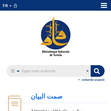
FR
recherche avancée
صمت البيان
بن سلامة، رجاء، 1962م-
Auteur(s) :