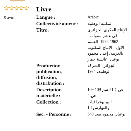
0/5
Livre
0
avis
Langue :
Arabic
Collectivité auteur :
المكتبة الوطنية
Titre :
الإنتاج الفكري الجزائري
في عشر سنوات :
1962-1972: القسم
الأول : الإنتاج المكتوب
بالعربية/ إعداد محمود
بوعياد, عائشة خمار
Production,
الجزائر : الشركة
publication,
الوطنية، 1974
diffusion,
distribution :
Description
109 ص. ؛ 21 سم 109
matérielle :
ص. ؛
Collection :
البيبليوغرافيات
والفهارس ؛ 1
Sec. - Personne :
بوعياد, محمود معد 340