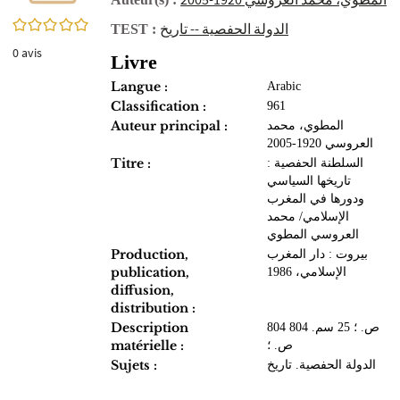
0/5
الدولة الحفصية‏ -- ‏تاريخ‏
TEST :
0
avis
Livre
Langue :
Arabic
Classification :
961
Auteur principal :
المطوي، محمد
العروسي 1920-2005
Titre :
السلطنة الحفصية :
تاريخها السياسي
ودورها في المغرب
الإسلامي/ محمد
العروسي المطوي
Production,
بيروت : دار المغرب
publication,
الإسلامي، 1986
diffusion,
distribution :
Description
804 ص. ؛ 25 سم. 804
matérielle :
ص. ؛
Sujets :
الدولة الحفصية‏. ‏تاريخ‏