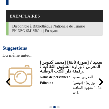
EXEMPLAIRES
Disponible à Bibliothèque Nationale de Tunisie
PH-NEG-SM13589-4
|
En rayon
Suggestions
Du même auteur
[محمد كدوس] [صورة ثابتة] / سعيد
المغربي ؛ وزارة الشؤون الثقافية ؛
رقمنة دار الكتب الوطنية.
Noms de personnes :
المغربي, سعيد
Editeur :
[تونس] : [وزارة
الشؤون الثقافية]، [د.
ت.].