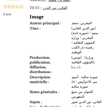
0/5
العاتي، نور الدين
TEST :
0
avis
Image
Auteur principal :
المغربي, سعيد
Titre :
[نور الدين العاتي]
[صورة ثابتة] / سعيد
المغربي ؛ وزارة
الشؤون الثقافية ؛
رقمنة دار الكتب
الوطنية.
Production,
[تونس] : [وزارة
publication,
الشؤون الثقافية]،
diffusion,
[د.ت.].
distribution :
Description
صورة سالبة : أسود
matérielle :
وأبيض ؛ 24x36 مم.
صورة سالبة :
Notes générales :
العنوان من صنع
المفهرس
Sujets :
العاتي، نور الدين صور