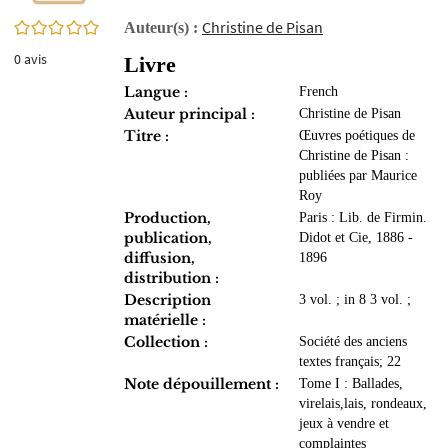
0/5
Christine de Pisan
Auteur(s) :
0
avis
Livre
Langue :
French
Auteur principal :
Christine de Pisan
Titre :
Œuvres poétiques de
Christine de Pisan :
publiées par Maurice
Roy
Production,
Paris : Lib. de Firmin.
publication,
Didot et Cie, 1886 -
diffusion,
1896
distribution :
Description
3 vol. ; in 8 3 vol. ;
matérielle :
Collection :
Société des anciens
textes français; 22
Note dépouillement :
Tome I : Ballades,
virelais,lais, rondeaux,
jeux à vendre et
complaintes