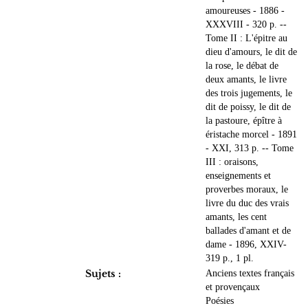
amoureuses - 1886 -
XXXVIII - 320 p. --
Tome II : L'épitre au
dieu d'amours, le dit de
la rose, le débat de
deux amants, le livre
des trois jugements, le
dit de poissy, le dit de
la pastoure, épître à
éristache morcel - 1891
- XXI, 313 p. -- Tome
III : oraisons,
enseignements et
proverbes moraux, le
livre du duc des vrais
amants, les cent
ballades d'amant et de
dame - 1896, XXIV-
319 p., 1 pl.
Sujets :
Anciens textes français
et provençaux
Poésies