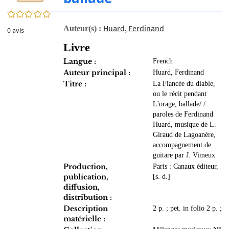
0/5
Huard, Ferdinand
Auteur(s) :
0
avis
Livre
Langue :
French
Auteur principal :
Huard, Ferdinand
Titre :
La Fiancée du diable,
ou le récit pendant
L'orage, ballade/ /
paroles de Ferdinand
Huard, musique de L.
Giraud de Lagoanère,
accompagnement de
guitare par J. Vimeux
Production,
Paris : Canaux éditeur,
publication,
[s. d.]
diffusion,
distribution :
Description
2 p. ; pet. in folio 2 p. ;
matérielle :